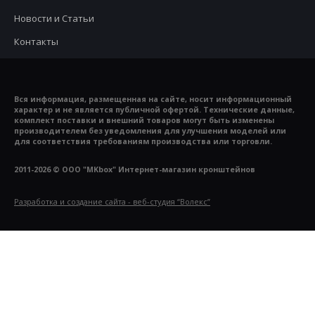
Новости и Статьи
Контакты
Вся информация, размещенная на сайте, носит информационный
характер и не является публичной офертой. Технические данные,
комплект поставки и внешний товаров могут быть изменены
производителем без уведомления для улучшения моделей или
для соответствия требованиям производства или торговли.
2011-2026 © ООО "MKbox" Интернет-магазин кронштейнов
Разработка и создание сайта - веб-студия “Волекс”