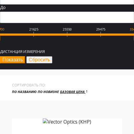
До
700
21625
25550
29475
33
ДИСТАНЦИЯ ИЗМЕРЕНИЯ
СОРТИРОВАТЬ ПО:
↑
ПО НАЗВАНИЮ
ПО НОВИЗНЕ
БАЗОВАЯ ЦЕНА